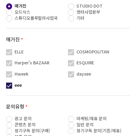
매거진
STUDIO DOT
오드삭스
엔터사업본부
스튜디오룰루랄라사업국
기타
매거진
*
ELLE
COSMOPOLITAN
Harper's BAZAAR
ESQUIRE
Hweek
daysee
eee
문의유형
*
광고 문의
마케팅/제휴 문의
콘텐츠 문의
일반 문의
정기구독 문의(구매)
정기구독 문의(기증/제휴)